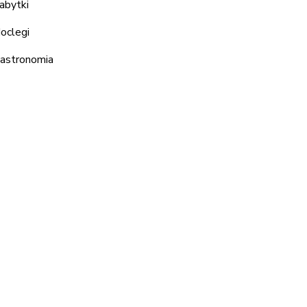
abytki
oclegi
astronomia