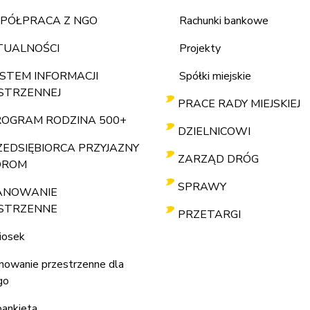
PÓŁPRACA Z NGO
Rachunki bankowe
TUALNOŚCI
Projekty
STEM INFORMACJI
Spółki miejskie
STRZENNEJ
PRACE RADY MIEJSKIEJ
ROGRAM RODZINA 500+
DZIELNICOWI
ZEDSIĘBIORCA PRZYJAZNY
ZARZĄD DRÓG
OROM
SPRAWY
ANOWANIE
STRZENNE
PRZETARGI
iosek
nowanie przestrzenne dla
go
ankieta