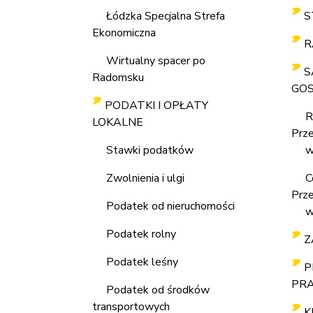
Łódzka Specjalna Strefa
S
Ekonomiczna
R
Wirtualny spacer po
S
Radomsku
GO
PODATKI I OPŁATY
R
LOKALNE
Prz
Stawki podatków
w 
Zwolnienia i ulgi
C
Prz
Podatek od nieruchomości
w 
Podatek rolny
Z
Podatek leśny
P
PR
Podatek od środków
transportowych
K