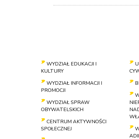
WYDZIAŁ EDUKACJI I
U
KULTURY
CY
WYDZIAŁ INFORMACJI I
B
PROMOCJI
W
WYDZIAŁ SPRAW
NIE
OBYWATELSKICH
NA
WŁA
CENTRUM AKTYWNOŚCI
SPOŁECZNEJ
W
ADI