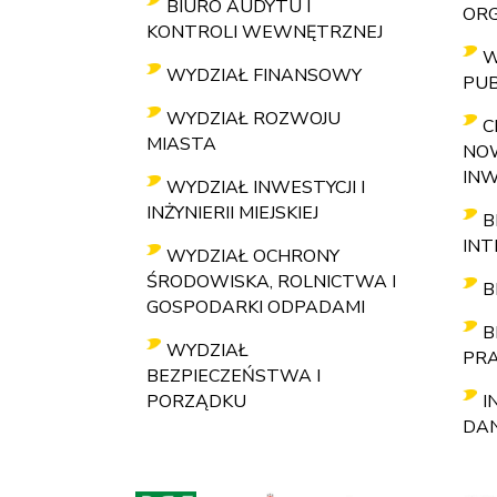
BIURO AUDYTU I
ORG
KONTROLI WEWNĘTRZNEJ
W
WYDZIAŁ FINANSOWY
PUB
WYDZIAŁ ROZWOJU
C
MIASTA
NO
INW
WYDZIAŁ INWESTYCJI I
INŻYNIERII MIEJSKIEJ
B
IN
WYDZIAŁ OCHRONY
ŚRODOWISKA, ROLNICTWA I
B
GOSPODARKI ODPADAMI
B
WYDZIAŁ
PR
BEZPIECZEŃSTWA I
PORZĄDKU
I
DA