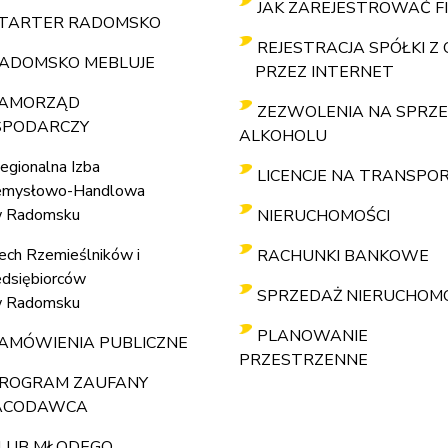
JAK ZAREJESTROWAĆ F
TARTER RADOMSKO
REJESTRACJA SPÓŁKI Z O
ADOMSKO MEBLUJE
PRZEZ INTERNET
AMORZĄD
ZEZWOLENIA NA SPRZ
SPODARCZY
ALKOHOLU
egionalna Izba
LICENCJE NA TRANSPO
emysłowo-Handlowa
Radomsku
NIERUCHOMOŚCI
ech Rzemieślników i
RACHUNKI BANKOWE
edsiębiorców
SPRZEDAŻ NIERUCHOM
Radomsku
PLANOWANIE
AMÓWIENIA PUBLICZNE
PRZESTRZENNE
ROGRAM ZAUFANY
ACODAWCA
LUB MŁODEGO