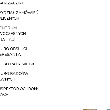
ANIZACYJNY
YDZIAŁ ZAMÓWIEŃ
LICZNYCH
ENTRUM
WOCZESNYCH
ESTYCJI
IURO OBSŁUGI
TERESANTA
IURO RADY MIEJSKIEJ
IURO RADCÓW
AWNYCH
NSPEKTOR OCHRONY
NYCH