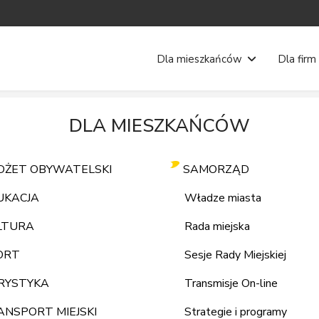
Dla mieszkańców
Dla firm
DLA MIESZKAŃCÓW
DŻET OBYWATELSKI
SAMORZĄD
UKACJA
Władze miasta
LTURA
Rada miejska
ORT
Sesje Rady Miejskiej
RYSTYKA
Transmisje On-line
ANSPORT MIEJSKI
Strategie i programy