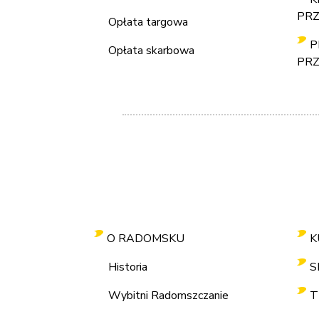
PRZ
Opłata targowa
P
Opłata skarbowa
PRZ
O RADOMSKU
K
Historia
S
Wybitni Radomszczanie
T