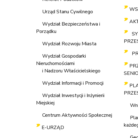
WS
Urząd Stanu Cywilnego
AK
Wydział Bezpieczeństwa i
Porządku
SY
PRZE
Wydział Rozwoju Miasta
P
Wydział Gospodarki
Nieruchomościami
PR
i Nadzoru Właścicielskiego
SENI
Wydział Informacji i Promocji
PL
PRZE
Wydział Inwestycji i Inżynierii
Miejskiej
Wn
Centrum Aktywności Społecznej
Pla
każde
E-URZĄD
Geo