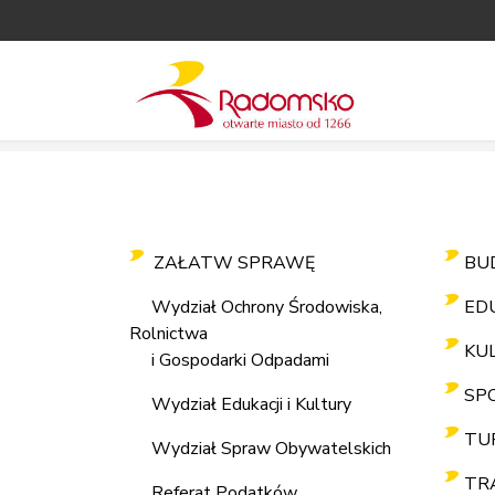
ZAŁATW SPRAWĘ
BU
Wydział Ochrony Środowiska,
ED
Rolnictwa
KU
i Gospodarki Odpadami
SP
Wydział Edukacji i Kultury
TU
Wydział Spraw Obywatelskich
TR
Referat Podatków