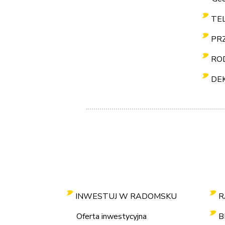
TE
PR
RO
DE
INWESTUJ W RADOMSKU
R
Oferta inwestycyjna
B