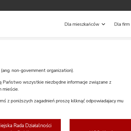
Dla mieszkańców
Dla firm
 (ang.
non-government organization
).
dą Państwo wszystkie niezbędne informacje związane z
 mieście.
ymś z poniższych zagadnień proszę kilknąć odpowiadajacy mu
iejska Rada Działalności