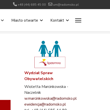
+48 (44) 685 45 00
um@radomsko.pl
Miasto otwarte
Kontakt
Wydział Spraw
Obywatelskich
Wioletta Marcinkowska -
Naczelnik
w.marcinkowska@radomsko.pl
ewidencja@radomsko.pl