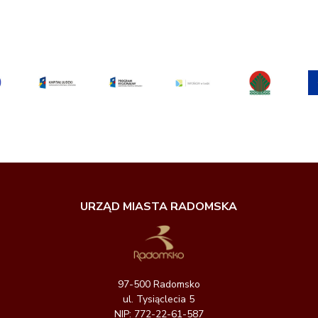
URZĄD MIASTA RADOMSKA
97-500 Radomsko
ul. Tysiąclecia 5
NIP: 772-22-61-587