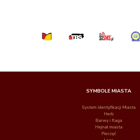
SYMBOLE MIASTA
System Identyfikacji Miasta
Herb
Barwy i flaga
Hejnał miasta
Pieczęć