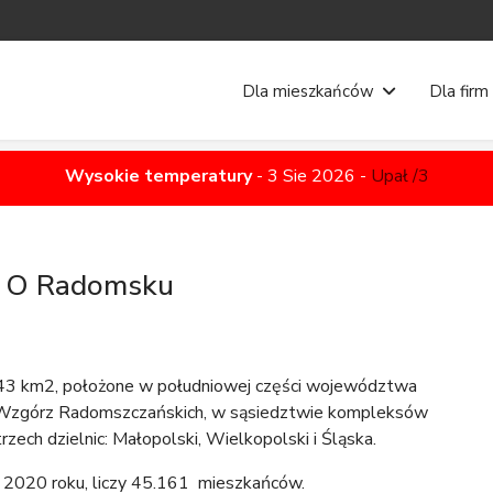
Dla mieszkańców
Dla firm
Wysokie temperatury
-
3 Sie 2026
-
Upał /3
O Radomsku
,43 km2, położone w południowej części województwa
h Wzgórz Radomszczańskich, w sąsiedztwie kompleksów
rzech dzielnic: Małopolski, Wielkopolski i Śląska.
 2020 roku, liczy 45.161 mieszkańców.