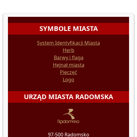
SYMBOLE MIASTA
System Identyfikacji Miasta
Herb
Barwy i flaga
Hejnał miasta
Pieczęć
Logo
URZĄD MIASTA RADOMSKA
97-500 Radomsko