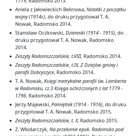
1779
, Radomsko 2013.
Aniela z Jałowieckich Belinowa,
Notatki z początku
wojny (1914r.)
, do druku przygotował T. A.
Nowak, Radomsko 2014.
Stanisław Oczkowski,
Dzienniki (1914 - 1915)
, do
druku przygotował T. A. Nowak, Radomsko
2014.
Zeszyty Radomszczańskie, t.VIII
, Radomsko 2014.
Zeszyty Radomszczańskie, t.IX, Z Dziejów gminy i
parafii Dobryszyce
, Radomsko 2014.
T. A. Nowak,
Księgi metrykalne parafii św. Lamberta
w Radomsku, cz.3 Księga ochrzczonych z lat 1779 -
1796
, Radomsko 2014.
Jerzy Majewski,
Pamiętnik (1914 - 1916)
, do druku
przygotował T. A. Nowak, Radomsko 2015.
Zeszyty Radomszczańskie, t. X
, Radomsko 2015.
Z. Włodarczyk,
Na przełomie epok. Radomsko pod