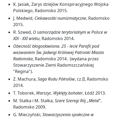
K. Jasiak, Zarys dziejów Konspiracyjnego Wojska
Polskiego, Radomsko 2015.
J. Medwid,
Ciekawostki numizmatyczne
, Radomsko
2015.
R. Szwed,
O samorządzie terytorialnym w Polsce w
XIX - XXI wieku
, Radomsko 2014.
Obecność błogosławiona. 25 - lecie Parafii pod
wezwaniem Św. Jadwigi Królowej Patronki Miasta
Radomska
, Radomsko 2014. (wydana przez
Stowarzyszenie Ziemi Radomszczańskiej
"Regina").
Z. Machura,
Saga Rodu Półrolów
, cz.II, Radomsko
2014.
T. Toborek,
Warszyc. Wyklęty bohater
, Łódź 2013.
M. Stalka i M. Stalka,
Szare Szeregi Rój „Metal
”,
Radomsko 2009.
G. Mieczyński,
Stowarzyszenia społeczne w