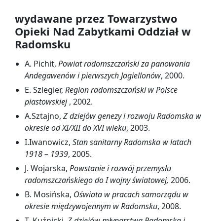
wydawane przez Towarzystwo
Opieki Nad Zabytkami Oddział w
Radomsku
A. Pichit,
Powiat radomszczański za panowania
Andegawenów i pierwszych Jagiellonów
, 2000.
E. Szlegier,
Region radomszczański w Polsce
piastowskiej
, 2002.
A.Sztajno,
Z dziejów genezy i rozwoju Radomska w
okresie od XI/XII do XVI wieku
, 2003.
I.Iwanowicz,
Stan sanitarny Radomska w latach
1918 – 1939
, 2005.
J. Wojarska,
Powstanie i rozwój przemysłu
radomszczańskiego do I wojny światowej,
2006.
B. Mosińska,
Oświata w pracach samorządu w
okresie międzywojennym w Radomsku
, 2008.
T. Kuźnicki,
Z dziejów młynarstwa Radomska i