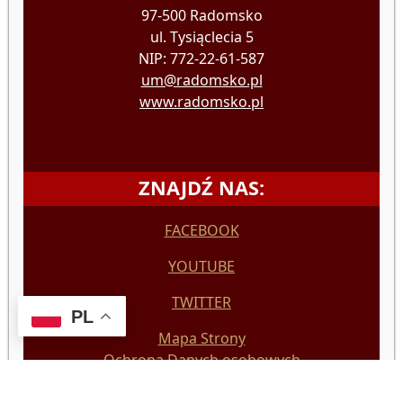
97-500 Radomsko
ul. Tysiąclecia 5
NIP: 772-22-61-587
um@radomsko.pl
www.radomsko.pl
ZNAJDŹ NAS:
FACEBOOK
YOUTUBE
TWITTER
PL
Mapa Strony
Ochrona Danych osobowych
Deklaracja Dostępności