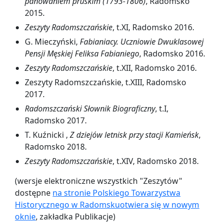
panowaniem pruskim (1793-1806)
, Radomsko
2015.
Zeszyty Radomszczańskie
, t.XI, Radomsko 2016.
G. Mieczyński,
Fabianiacy. Uczniowie Dwuklasowej
Pensji Męskiej Feliksa Fabianiego
, Radomsko 2016.
Zeszyty Radomszczańskie
, t.XII, Radomsko 2016.
Zeszyty Radomszczańskie, t.XIII, Radomsko
2017.
Radomszczański Słownik Biograficzny
, t.I,
Radomsko 2017.
T. Kuźnicki ,
Z dziejów letnisk przy stacji Kamieńsk
,
Radomsko 2018.
Zeszyty Radomszczańskie
, t.XIV, Radomsko 2018.
(wersje elektroniczne wszystkich "Zeszytów"
dostępne
na stronie Polskiego Towarzystwa
Historycznego w Radomsku
otwiera się w nowym
oknie
, zakładka Publikacje)