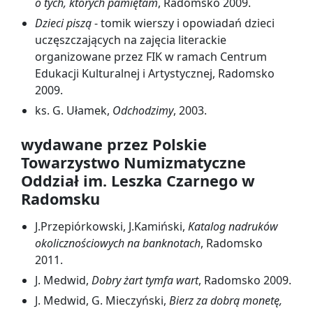
o tych, których pamiętam
, Radomsko 2009.
Dzieci piszą
- tomik wierszy i opowiadań dzieci
uczęszczających na zajęcia literackie
organizowane przez FIK w ramach Centrum
Edukacji Kulturalnej i Artystycznej, Radomsko
2009.
ks. G. Ułamek,
Odchodzimy
, 2003.
wydawane przez Polskie
Towarzystwo Numizmatyczne
Oddział im. Leszka Czarnego w
Radomsku
J.Przepiórkowski, J.Kamiński,
Katalog nadruków
okolicznościowych na banknotach
, Radomsko
2011.
J. Medwid,
Dobry żart tymfa wart
, Radomsko 2009.
J. Medwid, G. Mieczyński,
Bierz za dobrą monetę,