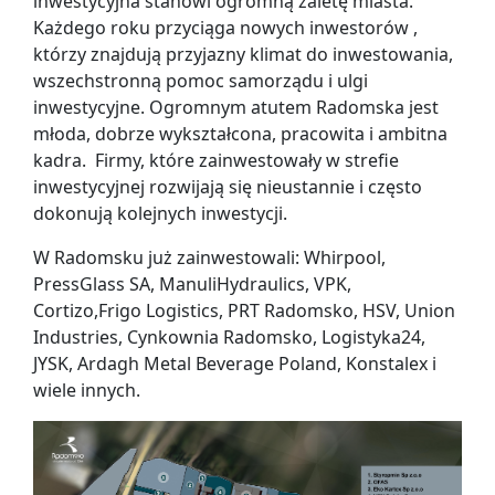
inwestycyjna stanowi ogromną zaletę miasta.
Każdego roku przyciąga nowych inwestorów ,
którzy znajdują przyjazny klimat do inwestowania,
wszechstronną pomoc samorządu i ulgi
inwestycyjne. Ogromnym atutem Radomska jest
młoda, dobrze wykształcona, pracowita i ambitna
kadra. Firmy, które zainwestowały w strefie
inwestycyjnej rozwijają się nieustannie i często
dokonują kolejnych inwestycji.
W Radomsku już zainwestowali: Whirpool,
PressGlass SA, ManuliHydraulics, VPK,
Cortizo,Frigo Logistics, PRT Radomsko, HSV, Union
Industries, Cynkownia Radomsko, Logistyka24,
JYSK, Ardagh Metal Beverage Poland, Konstalex i
wiele innych.