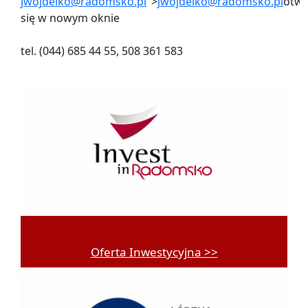
jwojdelko@radomsko.pl
">
jwojdelko@radomsko.pl
otwi
się w nowym oknie
tel. (044) 685 44 55, 508 361 583
Oferta Inwestycyjna >>