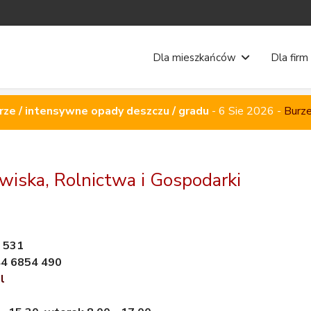
Dla mieszkańców
Dla firm
rze / intensywne opady deszczu / gradu
-
6 Sie 2026
-
Burze
iska, Rolnictwa i Gospodarki
4 531
44 6854 490
l