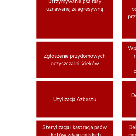
utrzymywanie psa rasy
uznawanej za agresywną
o
prz
Wpi
Zgłoszenie przydomowych
oczyszczalni ścieków
D
Utylizacja Azbestu
Sterylizacja i kastracja psów
Dek
i kotów właścicielskich
cie