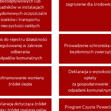
bezodpływowych lub
zagrożenie dla środowi
sadników w instalacjach
ydomowych oczyszczalni
ścieków i transportu
nieczystości ciekłych
s do rejestru działalności
regulowanej w zakresie
Prowadzenie schroniska 
odbierania
bezdomnych zwierząt
odpadów komunalnych
Deklaracja o wysokośc
ofinansowanie wymiany
opłaty
źródeł ciepła
za gospodarowanie
odpadami komunalnym
laracja dotycząca źródeł
Program Czyste Powiet
pła i źródeł spalania paliw