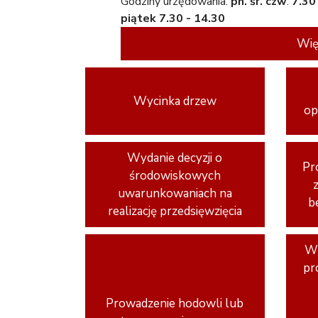
Godziny urzędowania:
pn. śr. czw
.
7.30
piątek 7.30 - 14.30
Wię
Wycinka drzew
op
Wydanie decyzji o
Pr
środowiskowych
uwarunkowaniach na
b
realizację przedsięwzięcia
Wy
pr
Prowadzenie hodowli lub