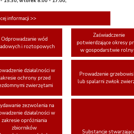
 - 15.30, wtorek 8.00 - 17.00,
cej informacji >>
Zaświadczenie
Odprowadzanie wód
potwierdzające okresy p
adowych i roztopowych
w gospodarstwie roln
owadzenie działalności w
Prowadzenie grzebowis
zakresie ochrony przed
lub spalarni zwłok zwier
ezdomnymi zwierzętami
dawanie zezwolenia na
owadzenie działalności w
zakresie opróżniania
zbiorników
Substancje stwarzając