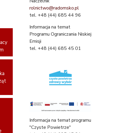
Naczelnik
rolnictwo@radomsko.pl
tel. +48 (44) 685 44 96
Informacja na temat
Programu Ograniczania Niskiej
Emisji
racy
tel. +48 (44) 685 45 01
ym
ka
ząt
Informacja na temat programu
"Czyste Powietrze"
e