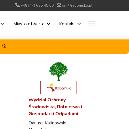
+48 (44) 685 45 00
um@radomsko.pl
Miasto otwarte
Kontakt
 /2
Wydział Ochrony
Środowiska, Rolnictwa i
Gospodarki Odpadami
Dariusz Kalinowski -