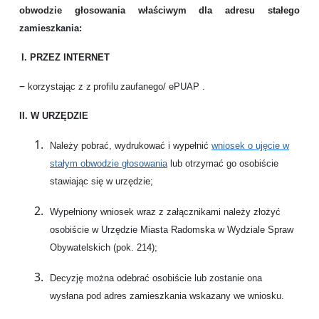
obwodzie głosowania właściwym dla adresu stałego
zamieszkania:
I. PRZEZ INTERNET
–
korzystając z z profilu zaufanego/ ePUAP
.
II. W URZĘDZIE
Należy p
ob
rać,
wydruk
ować
i wypełni
ć
wniosek o ujęcie w
stałym obwodzie głosowania
lub otrzymać go osobiście
stawiając się w urzędzie;
Wypełniony wniosek wraz z załącznikami należy złożyć
osobiście w Urzędzie Miasta Radomska w Wydziale Spraw
Obywatelskich (pok. 214);
Decyzję można odebrać osobiście lub zostanie ona
wysłana pod adres zamieszkania wskazany we wniosku.