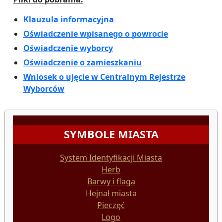
Klauzula informacyjna
Oświadczenie wpisanego o powrocie
Oświadczenie wyborcy
Oświadczenie o zamieszkaniu
Wniosek o ujęcie w Centralnym Rejestrze
Wyborców
SYMBOLE MIASTA
System Identyfikacji Miasta
Herb
Barwy i flaga
Hejnał miasta
Pieczęć
Logo