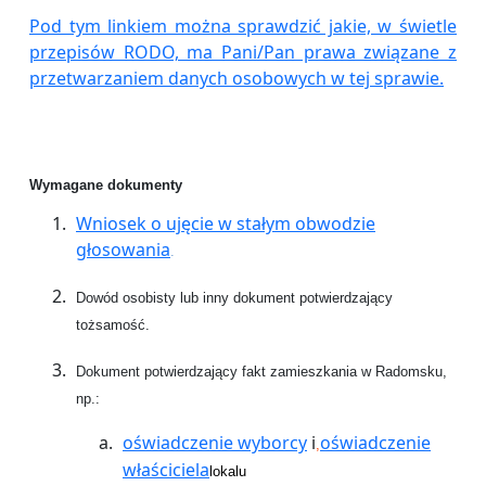
Pod tym linkiem można sprawdzić jakie, w świetle
przepisów RODO, ma Pani/Pan prawa związane z
przetwarzaniem danych osobowych w tej sprawie.
Wymagane dokumenty
Wniosek o ujęcie w stałym obwodzie
głosowania
.
Dowód osobisty lub inny dokument potwierdzający
tożsamość.
Dokument potwierdzający fakt zamieszkania w Radomsku,
np.:
oświadczenie wyborcy
i
oświadczeni
e
,
właściciela
lokalu