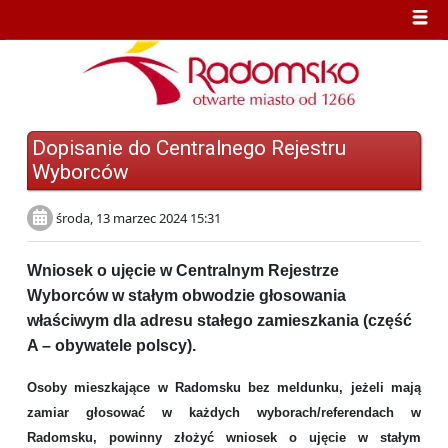
Dopisanie do Centralnego Rejestru
Wyborców
środa, 13 marzec 2024 15:31
W
nio
sek o ujęcie w Centralnym Rejestrze
Wyborców w stałym obwodzie głosowania
właściwym dla adresu stałego zamieszkania (część
A – obywatele polscy).
Osoby mieszkające w Radomsku bez meldunku, jeżeli mają
zamiar
głosować w każdych wyborach/referendach w
Radomsku, powinny
zł
ożyć
wnios
e
k
o ujęcie w stałym