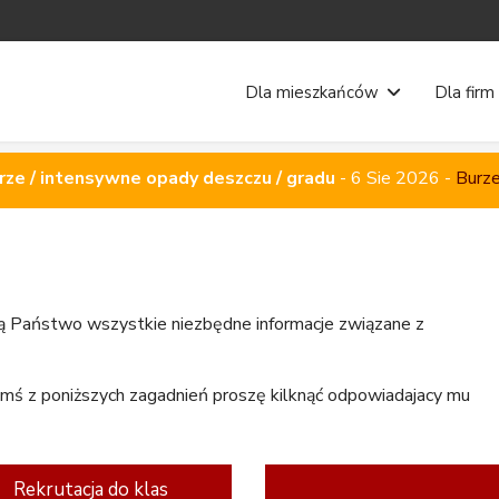
Dla mieszkańców
Dla firm
rze / intensywne opady deszczu / gradu
-
6 Sie 2026
-
Burze
dą Państwo wszystkie niezbędne informacje związane z
ymś z poniższych zagadnień proszę kilknąć odpowiadajacy mu
Rekrutacja do klas