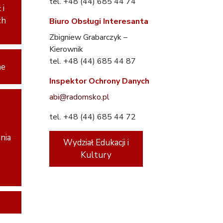
tel. +48 (44) 685 44 74
 i
ch
Biuro Obsługi Interesanta
Zbigniew Grabarczyk –
Kierownik
tel. +48 (44) 685 44 87
ne
Inspektor Ochrony Danych
abi@radomsko.pl
tel. +48 (44) 685 44 72
nia
Wydział Edukacji i
Kultury