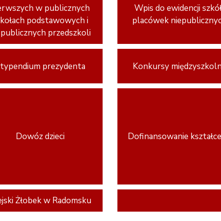
erwszych w publicznych
Wpis do ewidencji szkół
zkołach podstawowych i
placówek niepubliczny
 publicznych przedszkoli
typendium prezydenta
Konkursy międzyszkol
Dowóz dzieci
Dofinansowanie kształce
ejski Żłobek w Radomsku