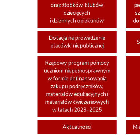
oraz żłobków, klubów
pi
dziecięcych
s
i dziennych opiekunów
do
Dotacja na prowadzenie
S
placówki niepublicznej
Rządowy program pomocy
uczniom niepełnosprawnym
w formie dofinansowania
zakupu podręczników,
materiałów edukacyjnych i
materiałów ćwiczeniowych
w latach 2023–2025
Aktualności
Mi