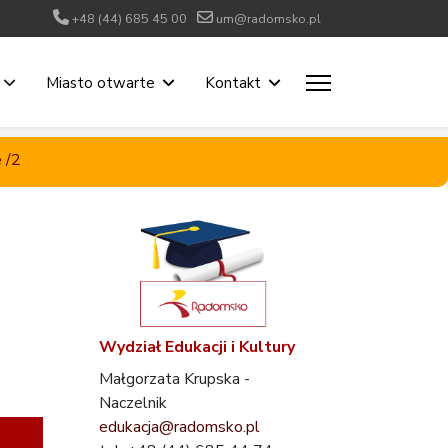
+48 (44) 685 45 00
um@radomsko.pl
Miasto otwarte
Kontakt
 /2
Wydział Edukacji i Kultury
Małgorzata Krupska -
Naczelnik
edukacja@radomsko.pl