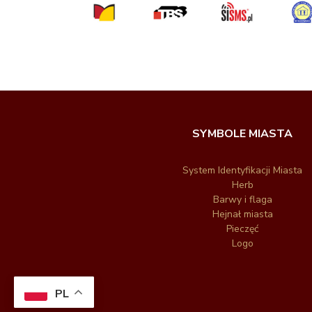
SYMBOLE MIASTA
System Identyfikacji Miasta
Herb
Barwy i flaga
Hejnał miasta
Pieczęć
Logo
PL