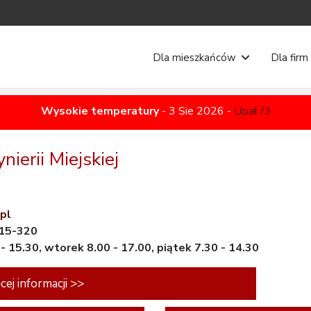
Dla mieszkańców
Dla firm
Wysokie temperatury
-
3 Sie 2026
-
Upał /3
nierii Miejskiej
pl
315-320
0 - 15.30, wtorek 8.00 - 17.00, piątek 7.30 - 14.30
cej informacji >>