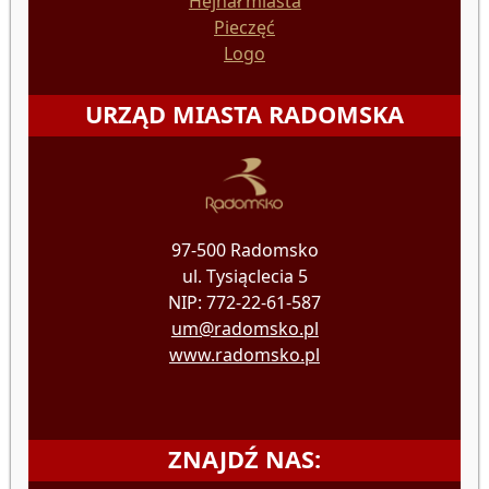
Hejnał miasta
Pieczęć
Logo
URZĄD MIASTA RADOMSKA
97-500 Radomsko
ul. Tysiąclecia 5
NIP: 772-22-61-587
um@radomsko.pl
www.radomsko.pl
ZNAJDŹ NAS: