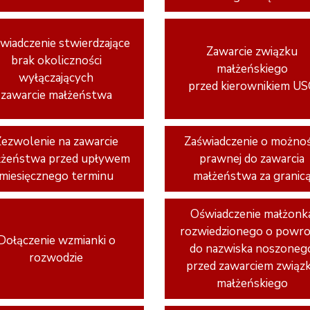
wiadczenie stwierdzające
Zawarcie związku
brak okoliczności
małżeńskiego
wyłączających
przed kierownikiem U
zawarcie małżeństwa
Zezwolenie na zawarcie
Zaświadczenie o możnoś
łżeństwa przed upływem
prawnej do zawarcia
miesięcznego terminu
małżeństwa za granic
Oświadczenie małżonk
rozwiedzionego o powro
Dołączenie wzmianki o
do nazwiska noszoneg
rozwodzie
przed zawarciem związ
małżeńskiego