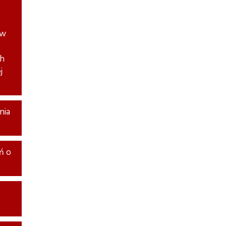
 w
ch
j
nia
ń o