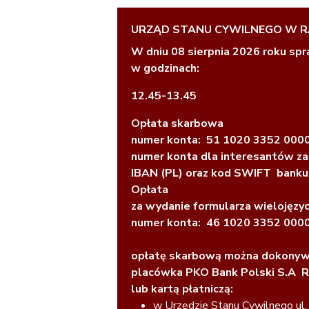
URZĄD STANU CYWILNEGO W RA
W dniu 08 sierpnia 2026 roku sp
w godzinach:
12.45-13.45
Opłata skarbowa
numer konta: 51 1020 3352 000
numer konta dla interesantów za
IBAN (PL) oraz kod SWIFT ban
Opłata
za wydanie formularza wielojęzy
numer konta: 46 1020 3352 000
opłatę skarbową można dokonyw
placówka PKO Bank Polski S.A R
lub kartą płatniczą:
w Urzędzie Stanu Cywilnego ul.