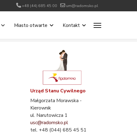
+48 (44) 685 45 00
um@radomsko.pl
Miasto otwarte
Kontakt
Urząd Stanu Cywilnego
Małgorzata Morawska -
Kierownik
ul. Narutowicza 1
usc@radomsko.pl
tel. +48 (044) 685 45 51