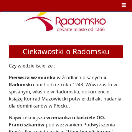
Ciekawostki o Radomsku
Czy wiedzieliście, że :
Pierwsza wzmianka
w źródłach pisanych
o
Radomsku
pochodzi z roku 1243. Wówczas to w
spisanym, właśnie w Radomsku, dokumencie
książę Konrad Mazowiecki potwierdził akt nadania
dla dominikanów w Płocku.
Najwcześniejsza
wzmianka o kościele OO.
Franciszkanów
pod wezwaniem Podwyższenia
Krzyża Św. znajduje się w "Liber beneficiorum "