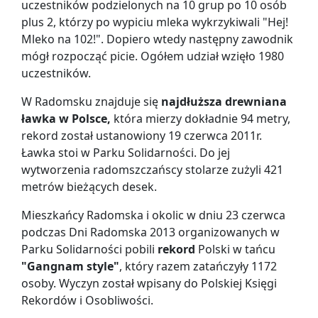
uczestników podzielonych na 10 grup po 10 osób
plus 2, którzy po wypiciu mleka wykrzykiwali "Hej!
Mleko na 102!". Dopiero wtedy następny zawodnik
mógł rozpocząć picie. Ogółem udział wzięło 1980
uczestników.
W Radomsku znajduje się
najdłuższa drewniana
ławka w Polsce,
która mierzy dokładnie 94 metry,
rekord został ustanowiony 19 czerwca 2011r.
Ławka stoi w Parku Solidarności. Do jej
wytworzenia radomszczańscy stolarze zużyli 421
metrów bieżących desek.
Mieszkańcy Radomska i okolic w dniu 23 czerwca
podczas Dni Radomska 2013 organizowanych w
Parku Solidarności pobili
rekord
Polski w tańcu
"Gangnam style"
, który razem zatańczyły 1172
osoby. Wyczyn został wpisany do Polskiej Księgi
Rekordów i Osobliwości.