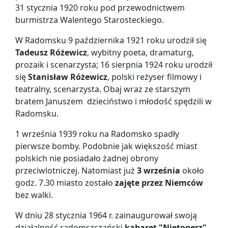
31 stycznia 1920 roku pod przewodnictwem
burmistrza Walentego Starosteckiego.
W Radomsku 9 października 1921 roku urodził się
Tadeusz Różewicz
, wybitny poeta, dramaturg,
prozaik i scenarzysta; 16 sierpnia 1924 roku urodził
się
Stanisław Różewicz
, polski reżyser filmowy i
teatralny, scenarzysta. Obaj wraz ze starszym
bratem Januszem dzieciństwo i młodość spędzili w
Radomsku.
1 września 1939 roku na Radomsko spadły
pierwsze bomby. Podobnie jak większość miast
polskich nie posiadało żadnej obrony
przeciwlotniczej. Natomiast już
3 września
około
godz. 7.30 miasto zostało
zajęte przez Niemców
bez walki.
W dniu 28 stycznia 1964 r. zainaugurował swoją
działalność radomszczański
kabaret "Nietoperz"
.