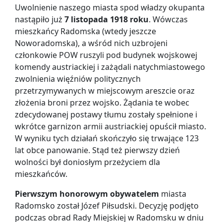
Uwolnienie naszego miasta spod władzy okupanta
nastąpiło już
7 listopada 1918 roku
. Wówczas
mieszkańcy Radomska (wtedy jeszcze
Noworadomska), a wśród nich uzbrojeni
członkowie POW ruszyli pod budynek wojskowej
komendy austriackiej i zażądali natychmiastowego
zwolnienia więźniów politycznych
przetrzymywanych w miejscowym areszcie oraz
złożenia broni przez wojsko. Żądania te wobec
zdecydowanej postawy tłumu zostały spełnione i
wkrótce garnizon armii austriackiej opuścił miasto.
W wyniku tych działań skończyło się trwające 123
lat obce panowanie. Stąd też pierwszy dzień
wolności był doniosłym przeżyciem dla
mieszkańców.
Pierwszym honorowym obywatelem
miasta
Radomsko został Józef Piłsudski. Decyzję podjęto
podczas obrad Rady Miejskiej w Radomsku w dniu