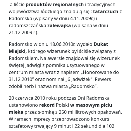
a liście
produktów regionalnych
i tradycyjnych
województwa łódzkiego znajdują się :
tatarczuch
z
Radomska (wpisany w dniu 4.11.2009r.) i
radomszczańska
zalewajka
(wpisana w dniu
21.12.2009 r.).
Radomsko w dniu 18.06.2010r. wydało
Dukat
Miejski,
którego wizerunek był ściśle związany z
Radomskiem. Na awersie znajdował się wizerunek
świętej Jadwigi z pomnika usytuowanego w
centrum miasta wraz z napisem „Honorowane do
31.12.2010” oraz nominał „6 Jadwiżek”. Rewers
zdobił herb i nazwa miasta „Radomsko”.
20 czerwca 2010 roku podczas Dni Radomska
ustanowiono
rekord
Polski
w masowym piciu
mleka
przez słomkę z 250 mililitrowych opakowań.
W ramach imprezy przeprowadzono konkurs
sztafetowy trwający 9 minut i 22 sekund dla 102