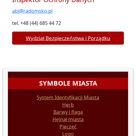
abi@radomsko.pl
tel. +48 (44) 685 44 72
Wydział Bezpieczeństwa i Porządku
SYMBOLE MIASTA
System Identyfikacji Miasta
Herb
Barwy i flaga
Hejnał miasta
Pieczęć
Logo