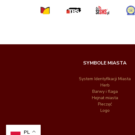
SYMBOLE MIASTA
System Identyfikacji Miasta
Herb
Barwy i flaga
Hejnał miasta
Pieczęć
Logo
PL