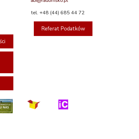
abi@radomsko.pl
tel. +48 (44) 685 44 72
Referat Podatków
ści