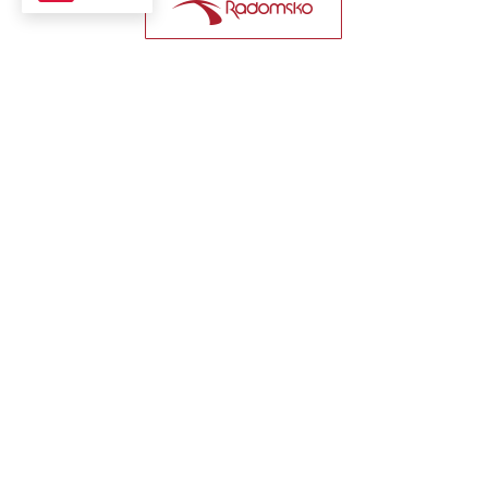
Wydział Gospodarki
Nieruchomościami
i Nadzoru Właścicielskiego
Wydział Informacji i Promocji