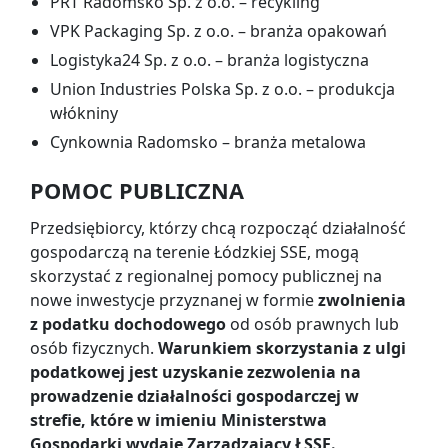
PRT Radomsko Sp. z o.o. – recykling
VPK Packaging Sp. z o.o. – branża opakowań
Logistyka24 Sp. z o.o. – branża logistyczna
Union Industries Polska Sp. z o.o. – produkcja
włókniny
Cynkownia Radomsko – branża metalowa
POMOC PUBLICZNA
Przedsiębiorcy, którzy chcą rozpocząć działalność
gospodarczą na terenie Łódzkiej SSE, mogą
skorzystać z regionalnej pomocy publicznej na
nowe inwestycje przyznanej w formie
zwolnienia
z podatku dochodowego
od osób prawnych lub
osób fizycznych.
Warunkiem skorzystania z ulgi
podatkowej jest uzyskanie zezwolenia na
prowadzenie działalności gospodarczej w
strefie, które w imieniu Ministerstwa
Gospodarki wydaje Zarządzający ŁSSE.