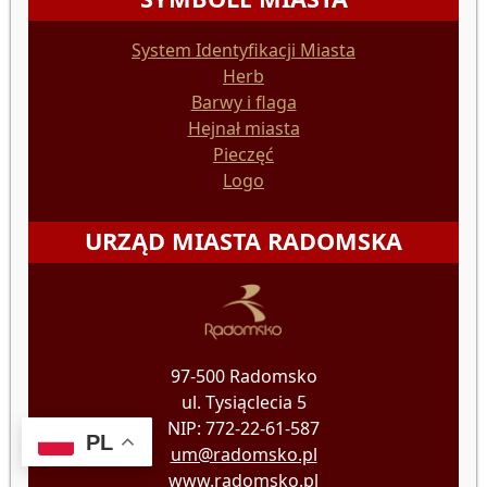
System Identyfikacji Miasta
Herb
Barwy i flaga
Hejnał miasta
Pieczęć
Logo
URZĄD MIASTA RADOMSKA
97-500 Radomsko
ul. Tysiąclecia 5
NIP: 772-22-61-587
PL
um@radomsko.pl
www.radomsko.pl