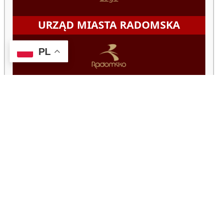
URZĄD MIASTA RADOMSKA
PL
97-500 Radomsko
ul. Tysiąclecia 5
NIP: 772-22-61-587
um@radomsko.pl
www.radomsko.pl
ZNAJDŹ NAS:
FACEBOOK