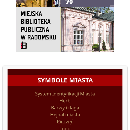
SYMBOLE MIASTA
System Identyfikacji Miasta
Herb
Barwy i flaga
Hejnał miasta
Pieczęć
Logo