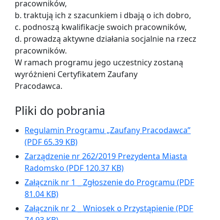
pracowników,
b. traktują ich z szacunkiem i dbają o ich dobro,
c. podnoszą kwalifikacje swoich pracowników,
d. prowadzą aktywne działania socjalnie na rzecz
pracowników.
W ramach programu jego uczestnicy zostaną
wyróżnieni Certyfikatem Zaufany
Pracodawca.
Pliki do pobrania
Regulamin Programu „Zaufany Pracodawca”
(PDF 65.39 KB)
Zarządzenie nr 262/2019 Prezydenta Miasta
Radomsko
(PDF 120.37 KB)
Załącznik nr 1 _ Zgłoszenie do Programu
(PDF
81.04 KB)
Załącznik nr 2 _ Wniosek o Przystąpienie
(PDF
74.93 KB)