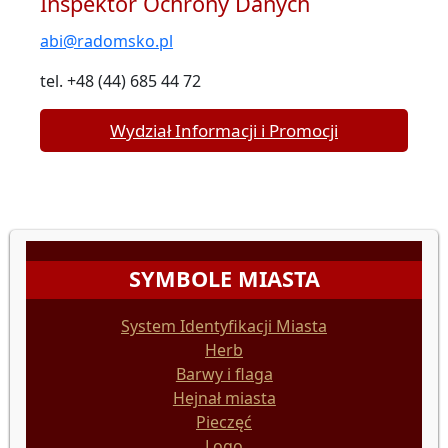
Inspektor Ochrony Danych
abi@radomsko.pl
tel. +48 (44) 685 44 72
Wydział Informacji i Promocji
SYMBOLE MIASTA
System Identyfikacji Miasta
Herb
Barwy i flaga
Hejnał miasta
Pieczęć
Logo