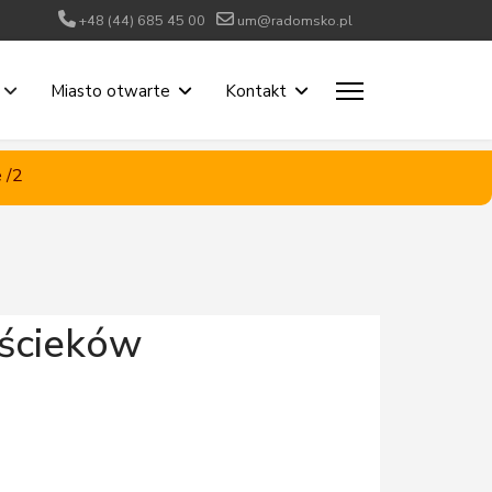
+48 (44) 685 45 00
um@radomsko.pl
Miasto otwarte
Kontakt
 /2
 ścieków