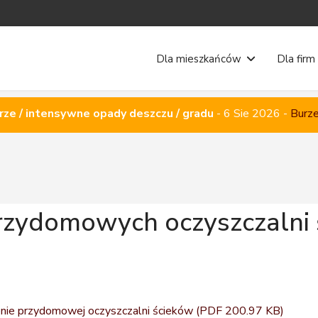
Dla mieszkańców
Dla firm
rze / intensywne opady deszczu / gradu
-
6 Sie 2026
-
Burze
rzydomowych oczyszczalni
enie przydomowej oczyszczalni ścieków
(PDF 200.97 KB)