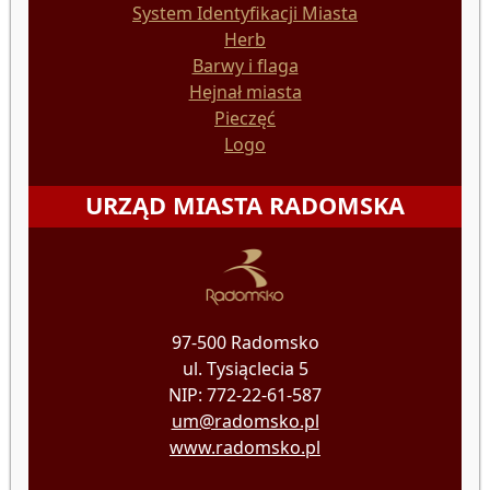
System Identyfikacji Miasta
Herb
Barwy i flaga
Hejnał miasta
Pieczęć
Logo
URZĄD MIASTA RADOMSKA
97-500 Radomsko
ul. Tysiąclecia 5
NIP: 772-22-61-587
um@radomsko.pl
www.radomsko.pl