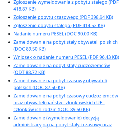
Zgłoszenie wymeldowania z pobytu stałego
(PDF
418.87 KB)
Zgłoszenie pobytu czasowego
(PDF 398.94 KB)
Zgłoszenie pobytu stałego
(PDF 414.52 KB)
Nadanie numeru PESEL
(DOC 90.00 KB)
Zameldowanie na pobyt stały obywateli polskich
(DOC 89.50 KB)
Wniosek o nadanie numeru PESEL
(PDF 96.43 KB)
Zameldowanie na pobyt stały cudzoziemców
(ODT 88.72 KB)
Zameldowanie na pobyt czasowy obywateli
polskich
(DOC 87.50 KB)
Zameldowanie na pobyt czasowy cudzoziemców
oraz obywateli państw członkowskich UE i
członków ich rodzin
(DOC 89.50 KB)
Zameldowanie (wymeldowanie) decyzją
administracyjną na pobyt stały i czasowy oraz