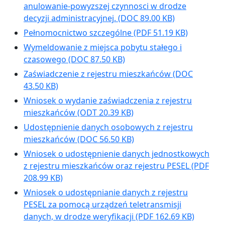
anulowanie-powyzszej czynnosci w drodze
decyzji administracyjnej.
(DOC 89.00 KB)
Pełnomocnictwo szczególne
(PDF 51.19 KB)
Wymeldowanie z miejsca pobytu stałego i
czasowego
(DOC 87.50 KB)
Zaświadczenie z rejestru mieszkańców
(DOC
43.50 KB)
Wniosek o wydanie zaświadczenia z rejestru
mieszkańców
(ODT 20.39 KB)
Udostępnienie danych osobowych z rejestru
mieszkańców
(DOC 56.50 KB)
Wniosek o udostępnienie danych jednostkowych
z rejestru mieszkańców oraz rejestru PESEL
(PDF
208.99 KB)
Wniosek o udostępnianie danych z rejestru
PESEL za pomocą urządzeń teletransmisji
danych, w drodze weryfikacji
(PDF 162.69 KB)