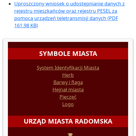
Uproszczony wniosek o udostępnianie danych z
rejestru mieszkańców oraz rejestru PESEL za
pomocą urządzeń teletransmisji danych
(PDF
161.98 KB)
SYMBOLE MIASTA
System Identyfikacji Miasta
Herb
Barwy i flaga
Hejnał miasta
Pieczęć
Logo
URZĄD MIASTA RADOMSKA