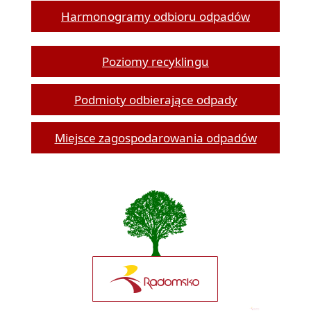
Harmonogramy odbioru odpadów
Poziomy recyklingu
Podmioty odbierające odpady
Miejsce zagospodarowania odpadów