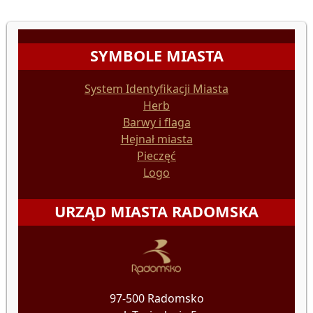
SYMBOLE MIASTA
System Identyfikacji Miasta
Herb
Barwy i flaga
Hejnał miasta
Pieczęć
Logo
URZĄD MIASTA RADOMSKA
97-500 Radomsko