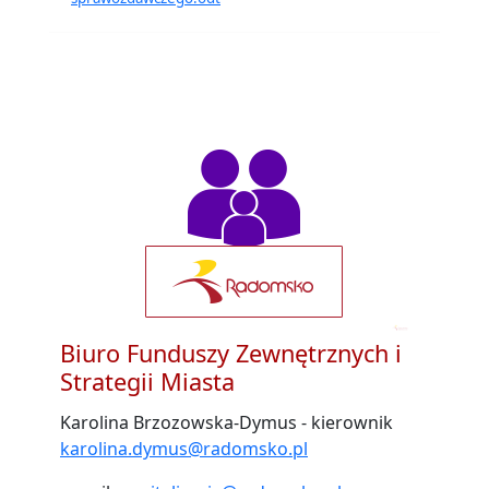
Empty
Empty
headingEmpty
heading
headingEmpty
heading
Biuro Funduszy Zewnętrznych i
Strategii Miasta
Karolina Brzozowska-Dymus - kierownik
karolina.dymus@radomsko.pl