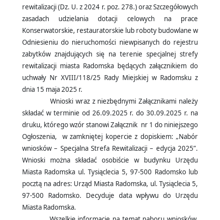
rewitalizacji (Dz. U. z 2024 r. poz. 278.) oraz Szczegółowych
zasadach udzielania dotacji celowych na prace
Konserwatorskie, restauratorskie lub roboty budowlane w
Odniesieniu do nieruchomości niewpisanych do rejestru
zabytków znajdujących się na terenie specjalnej strefy
rewitalizacji miasta Radomska będących załącznikiem do
uchwały Nr XVIII/118/25 Rady Miejskiej w Radomsku z
dnia 15 maja 2025 r.
Wnioski wraz z niezbędnymi Załącznikami należy
składać w terminie od 26.09.2025 r. do 30.09.2025 r. na
druku, którego wzór stanowi Załącznik nr 1 do niniejszego
Ogłoszenia, w zamkniętej kopercie z dopiskiem: „Nabór
wniosków – Specjalna Strefa Rewitalizacji – edycja 2025”.
Wnioski można składać osobiście w budynku Urzędu
Miasta Radomska ul. Tysiąclecia 5, 97-500 Radomsko lub
pocztą na adres: Urząd Miasta Radomska, ul. Tysiąclecia 5,
97-500 Radomsko. Decyduje data wpływu do Urzędu
Miasta Radomska.
Wszelkie informacje na temat naboru wniosków,