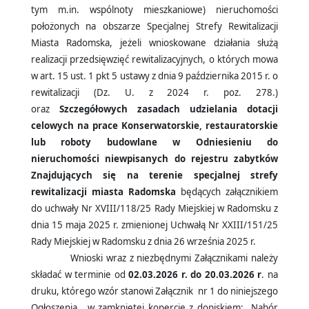
tym m.in. wspólnoty mieszkaniowe) nieruchomości
położonych na obszarze Specjalnej Strefy Rewitalizacji
Miasta Radomska, jeżeli wnioskowane działania służą
realizacji przedsięwzięć rewitalizacyjnych, o których mowa
w art. 15 ust. 1 pkt 5 ustawy z dnia 9 października 2015 r. o
rewitalizacji (Dz. U. z 2024 r. poz. 278.)
oraz
Szczegółowych zasadach udzielania dotacji
celowych na prace Konserwatorskie, restauratorskie
lub roboty budowlane w Odniesieniu do
nieruchomości niewpisanych do rejestru zabytków
Znajdujących się na terenie specjalnej strefy
rewitalizacji miasta Radomska
będących załącznikiem
do uchwały Nr XVIII/118/25 Rady Miejskiej w Radomsku z
dnia 15 maja 2025 r. zmienionej Uchwałą Nr XXIII/151/25
Rady Miejskiej w Radomsku z dnia 26 września 2025 r.
Wnioski wraz z niezbędnymi Załącznikami należy
składać w terminie od
02.03.2026 r. do 20.03.2026 r
. na
druku, którego wzór stanowi Załącznik nr 1 do niniejszego
Ogłoszenia, w zamkniętej kopercie z dopiskiem: „Nabór