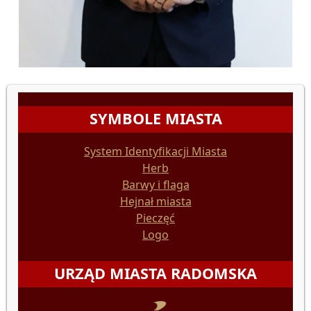
SYMBOLE MIASTA
System Identyfikacji Miasta
Herb
Barwy i flaga
Hejnał miasta
Pieczęć
Logo
URZĄD MIASTA RADOMSKA