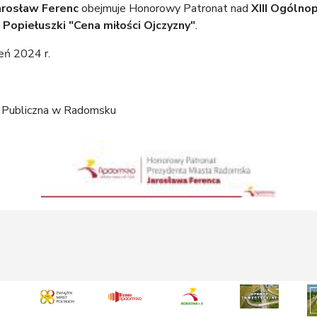
arosław Ferenc
obejmuje Honorowy Patronat nad
XIII Ogólno
o Popiełuszki "Cena miłości Ojczyzny"
.
ień 2024 r.
ka Publiczna w Radomsku