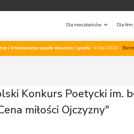
Dla mieszkańców
Dla firm
rze / intensywne opady deszczu / gradu
-
6 Sie 2026
-
Burze
lski Konkurs Poetycki im. bł
Cena miłości Ojczyzny"