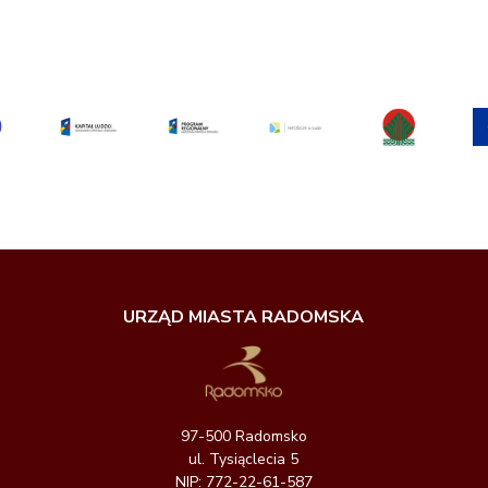
URZĄD MIASTA RADOMSKA
97-500 Radomsko
ul. Tysiąclecia 5
NIP: 772-22-61-587