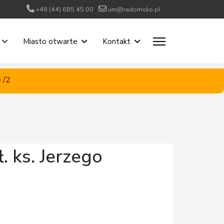
+48 (44) 685 45 00
um@radomsko.pl
Miasto otwarte
Kontakt
 /2
. ks. Jerzego