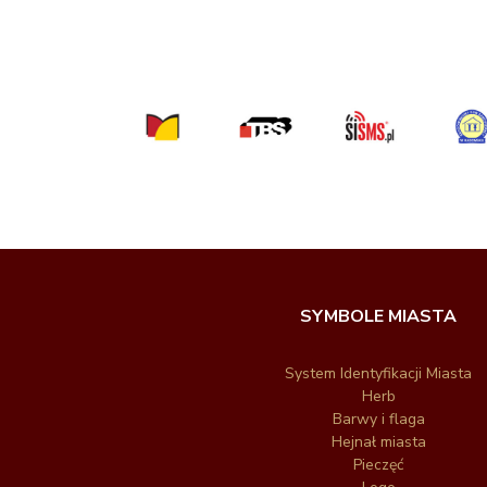
SYMBOLE MIASTA
System Identyfikacji Miasta
Herb
Barwy i flaga
Hejnał miasta
Pieczęć