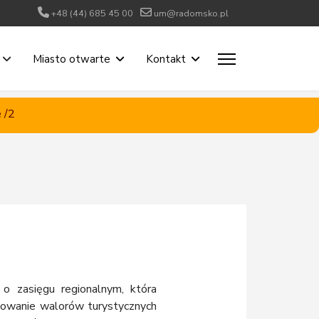
+48 (44) 685 45 00
um@radomsko.pl
Miasto otwarte
Kontakt
 /2
 zasięgu regionalnym, która
mowanie walorów turystycznych