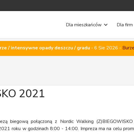
Dla mieszkańców
Dla firm
rze / intensywne opady deszczu / gradu
-
6 Sie 2026
-
Burze
SKO 2021
rezą biegową połączoną z Nordic Walking (Z)BIEGOWISKO o
 2021 roku w godzinach 8:00 - 14:00. Impreza ma na celu pro