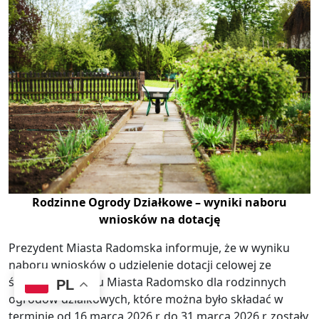
Rodzinne Ogrody Działkowe – wyniki naboru
wniosków na dotację
Prezydent Miasta Radomska informuje, że w wyniku
naboru wniosków o udzielenie dotacji celowej ze
środków budżetu Miasta Radomsko dla rodzinnych
PL
ogrodów działkowych, które można było składać w
terminie od 16 marca 2026 r. do 31 marca 2026 r. zostały