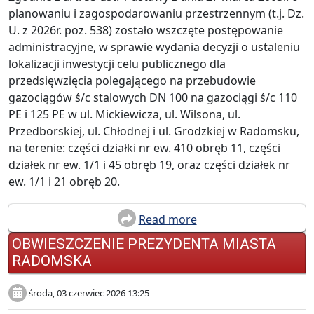
planowaniu i zagospodarowaniu przestrzennym (t.j. Dz.
U. z 2026r. poz. 538) zostało wszczęte postępowanie
administracyjne, w sprawie wydania decyzji o ustaleniu
lokalizacji inwestycji celu publicznego dla
przedsięwzięcia polegającego na przebudowie
gazociągów ś/c stalowych DN 100 na gazociągi ś/c 110
PE i 125 PE w ul. Mickiewicza, ul. Wilsona, ul.
Przedborskiej, ul. Chłodnej i ul. Grodzkiej w Radomsku,
na terenie: części działki nr ew. 410 obręb 11, części
działek nr ew. 1/1 i 45 obręb 19, oraz części działek nr
ew. 1/1 i 21 obręb 20.
Read more
OBWIESZCZENIE PREZYDENTA MIASTA
RADOMSKA
środa, 03 czerwiec 2026 13:25