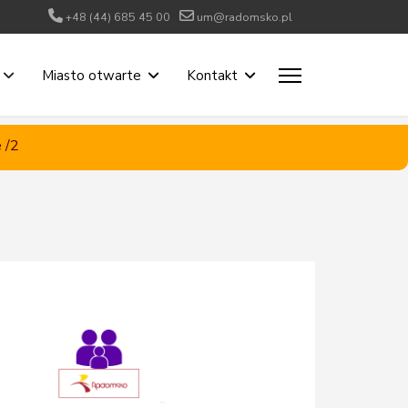
+48 (44) 685 45 00
um@radomsko.pl
Miasto otwarte
Kontakt
 /2