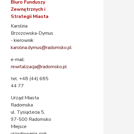
Biuro Funduszy
Zewnętrznych i
Strategii Miasta
Karolina
Brzozowska-Dymus
- kierownik
karolina.dymus@radomsko.pl
e-mail:
rewitalizacja@radomsko.pl
tel. +48 (44) 685
44 77
Urząd Miasta
Radomska
ul. Tysiąclecia 5,
97-500 Radomsko
Miejsce
urzędowania: pok.