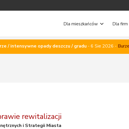
Dla mieszkańców
Dla firm
rze / intensywne opady deszczu / gradu
-
6 Sie 2026
-
Burze
rawie rewitalizacji
ętrznych i Strategii Miasta