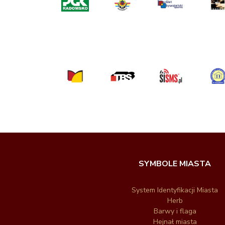
SYMBOLE MIASTA
System Identyfikacji Miasta
Herb
Barwy i flaga
Hejnał miasta