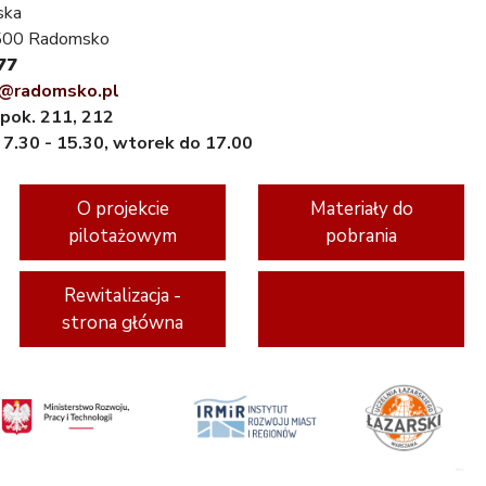
ska
7-500 Radomsko
77
ja@radomsko.pl
pok. 211, 212
:
7.30 - 15.30, wtorek do 17.00
O projekcie
Materiały do
pilotażowym
pobrania
Rewitalizacja -
strona główna