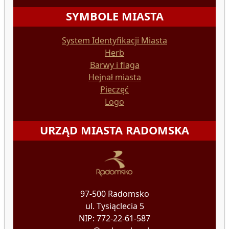
SYMBOLE MIASTA
System Identyfikacji Miasta
Herb
Barwy i flaga
Hejnał miasta
Pieczęć
Logo
URZĄD MIASTA RADOMSKA
97-500 Radomsko
ul. Tysiąclecia 5
NIP: 772-22-61-587