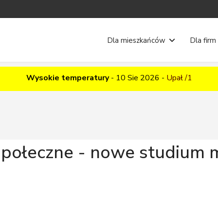
Dla mieszkańców
Dla firm
Wysokie temperatury
-
10 Sie 2026
-
Upał /1
społeczne - nowe studium 