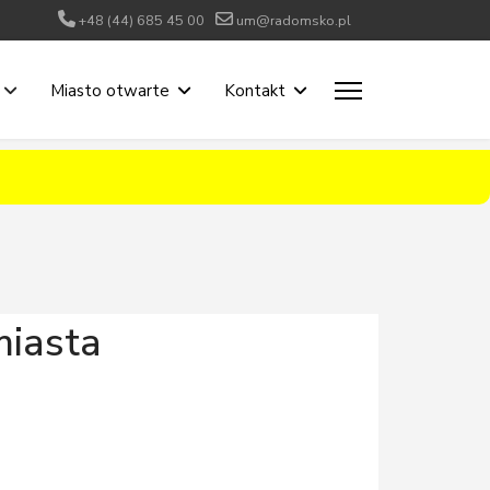
+48 (44) 685 45 00
um@radomsko.pl
Miasto otwarte
Kontakt
miasta