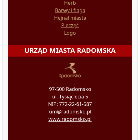
Herb
Barwy i flaga
Hejnał miasta
Pieczęć
Logo
URZĄD MIASTA RADOMSKA
97-500 Radomsko
ul. Tysiąclecia 5
NIP: 772-22-61-587
um@radomsko.pl
www.radomsko.pl