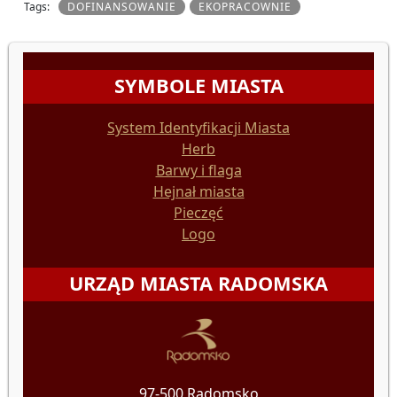
Tags:
DOFINANSOWANIE
EKOPRACOWNIE
SYMBOLE MIASTA
System Identyfikacji Miasta
Herb
Barwy i flaga
Hejnał miasta
Pieczęć
Logo
URZĄD MIASTA RADOMSKA
97-500 Radomsko