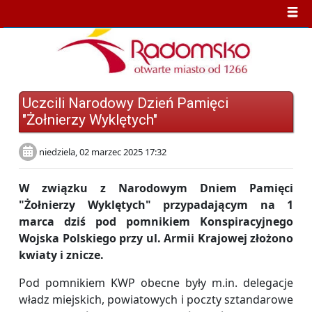
Uczcili Narodowy Dzień Pamięci
"Żołnierzy Wyklętych"
niedziela, 02 marzec 2025 17:32
W związku z
Narodowy
m
D
niem
Pamięci
"Żołnierzy Wyklętych"
przypadającym na 1
marca dziś
pod pomnikiem Konspiracyjnego
Wojska Polskiego przy ul. Armii Krajowej
złożono
kwiaty i znicze.
Pod pomnikiem KWP obecne były m.in. delegacje
władz miejskich, powiatowych i poczty sztandarowe