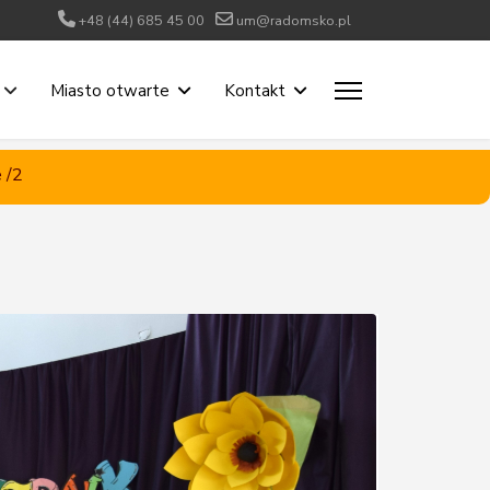
+48 (44) 685 45 00
um@radomsko.pl
Miasto otwarte
Kontakt
 /2