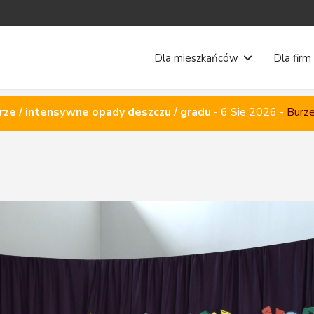
Dla mieszkańców
Dla firm
rze / intensywne opady deszczu / gradu
-
6 Sie 2026
-
Burze