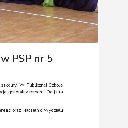
 w PSP nr 5
 szkolny. W Publicznej Szkole
cje generalny remont. Od jutra
erenc
oraz Naczelnik Wydziału