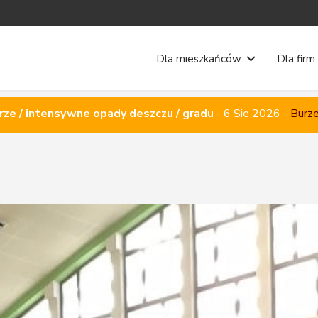
Dla mieszkańców
Dla firm
rze / intensywne opady deszczu / gradu
-
6 Sie 2026
-
Burze