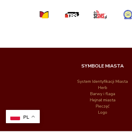
SYMBOLE MIASTA
System Identyfikacji Miasta
Herb
Barwy i flaga
Hejnał miasta
Pieczęć
Logo
PL