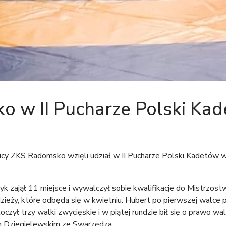
 w II Pucharze Polski Ka
y ZKS Radomsko wzięli udział w II Pucharze Polski Kadetów w
k zajął 11 miejsce i wywalczył sobie kwalifikacje do Mistrzost
ieży, które odbędą się w kwietniu. Hubert po pierwszej walce p
ył trzy walki zwycięskie i w piątej rundzie bił się o prawo wal
m Dziegielewskim ze Swarzędza.