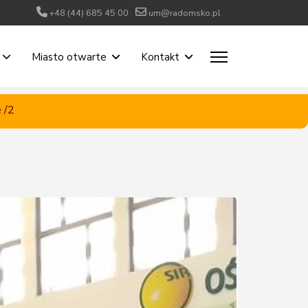
+48 (44) 685 45 00
um@radomsko.pl
Miasto otwarte
Kontakt
 /2