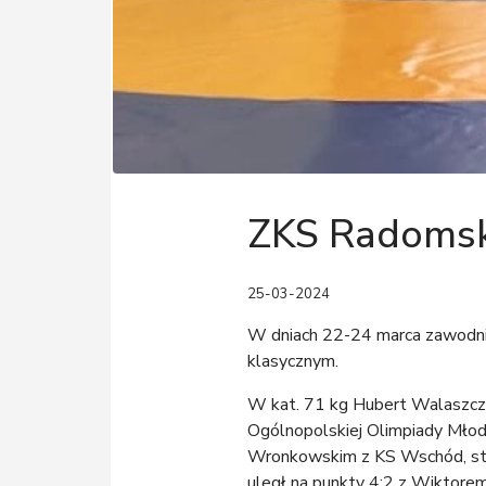
ZKS Radomsko
25-03-2024
W dniach 22-24 marca zawodnic
klasycznym.
W kat. 71 kg Hubert Walaszczy
Ogólnopolskiej Olimpiady Młodz
Wronkowskim z KS Wschód, stocz
uległ na punkty 4:2 z Wiktore