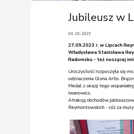
Jubileusz w 
04-10-2023
27.09.2023 r. w Lipcach Reym
Władysława Stanisława Reym
Radomsku - też noszącej imi
Uroczystość rozpoczęła się msz
odznaczenia Gloria Artis.
Brązow
M
edal z okazji tego wspaniałeg
Iwanowicz
.
Atrakcją obchodów jubileuszow
Reymontowskich - cóż za muzyka