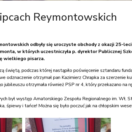
Lipcach Reymontowskich
ontowskich odbyły się uroczyste obchody z okazji 25-lecia
onta, w których uczestniczyła p. dyrektor Publicznej Sz
ę wielkiego pisarza.
ą świętą, podczas której nastąpiło poświęcenie sztandaru fundac
e odznaczenie otrzymał pan Kazimierz Chrapka za szerzenie kul
o jubileuszu otrzymała również PSP nr 4, który przekazano na rę
ych był występ Amatorskiego Zespołu Regionalnego im. Wł. St
, śpiewy i tańce! Można się było poczuć jak na chłopskim wese