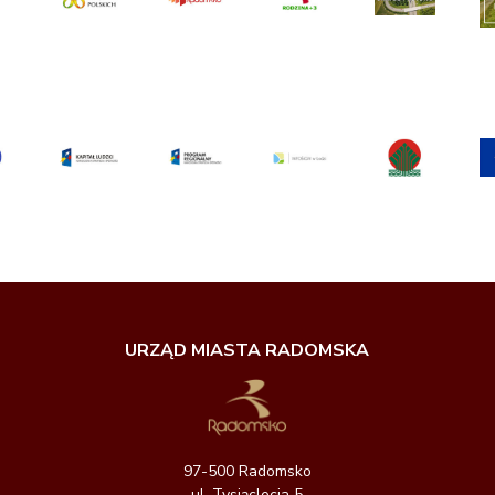
URZĄD MIASTA RADOMSKA
97-500 Radomsko
ul. Tysiąclecia 5