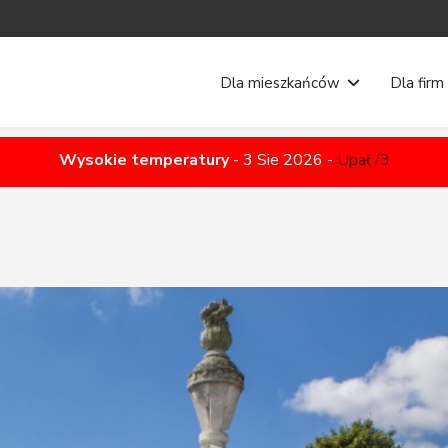
Dla mieszkańców
Dla firm
Wysokie temperatury
-
3 Sie 2026
-
Upał /3