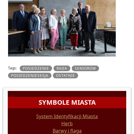
Tags:
POSIEDZENIE
RADA
SENIOROW
POSIEDZENIESESJA
OSTATNIE
SYMBOLE MIASTA
System Identyfikacji Miasta
Herb
Barwy i flaga