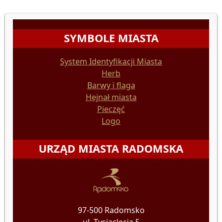
SYMBOLE MIASTA
System Identyfikacji Miasta
Herb
Barwy i flaga
Hejnał miasta
Pieczęć
Logo
URZĄD MIASTA RADOMSKA
97-500 Radomsko
ul. Tysiąclecia 5