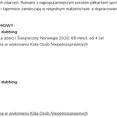
 zdarzeń. Romans z najpopularniejszym polskim piłkarzem spotka
y i tajemnice zamieszają w niejednym małżeństwie, a dopracowa
ILMOWY
 dubbing
la dzieci / Świąteczny, Norwegia 2020, 68 minut, od 4 lat
łka w wykonaniu Koła Osób Niepełnosprawnych
 dubbing
łka w wykonaniu Koła Osób Niepełnosprawnych