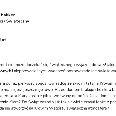
olbakken
ci / Świąteczny
lat
st nie może doczekać się świątecznego wyjazdu do taty! Jakie n
nych i nieprzewidzianych wydarzeń postawi radosne świętowan
ra po raz pierwszy spędzi Gwiazdkę ze swoim tatą na Krowim 
ie nic nie jest jeszcze gotowe! Przed domem brakuje choinki, a b
a, że tata Klary zostaje pilnie wezwany do odśnieżania domu sąsi
cznie Klara? Do Świąt zostało już tak niewiele czasu! Może z 
da się stworzyć na Krowim Wzgórzu świąteczną atmosferę?