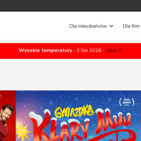
Dla mieszkańców
Dla firm
Wysokie temperatury
-
3 Sie 2026
-
Upał /3