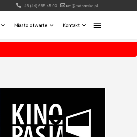
+48 (44) 685 45 00
um@radomsko.pl
Miasto otwarte
Kontakt