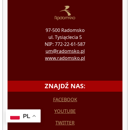
97-500 Radomsko
ul. Tysiąclecia 5
NIP: 772-22-61-587
um@radomsko.pl
www.radomsko.pl
ZNAJDŹ NAS:
FACEBOOK
YOUTUBE
PL
TWITTER