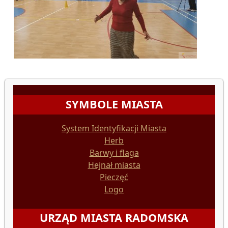
SYMBOLE MIASTA
System Identyfikacji Miasta
Herb
Barwy i flaga
Hejnał miasta
Pieczęć
Logo
URZĄD MIASTA RADOMSKA