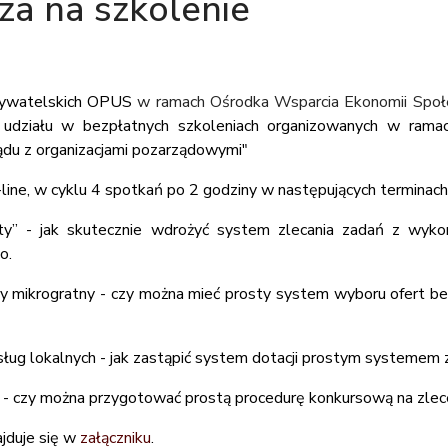
a na szkolenie
bywatelskich OPUS
w ramach Ośrodka Wsparcia Ekonomii Społ
 udziału
w
bezpłatnych szkoleniach organizowanych w
ramac
du z organizacjami pozarządowymi"
line, w cyklu 4 spotkań po 2 godziny w następujących terminach
y” - jak skutecznie wdrożyć system zlecania zadań z wyko
o.
zy mikrogratny - czy można mieć prosty system wyboru ofert 
sług lokalnych - jak zastąpić system dotacji prostym systemem
t - czy można przygotować prostą procedurę konkursową na zlec
ajduje się w
załączniku
.