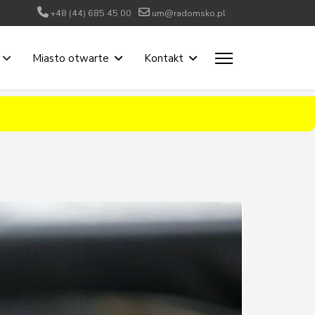
+48 (44) 685 45 00
um@radomsko.pl
Miasto otwarte
Kontakt