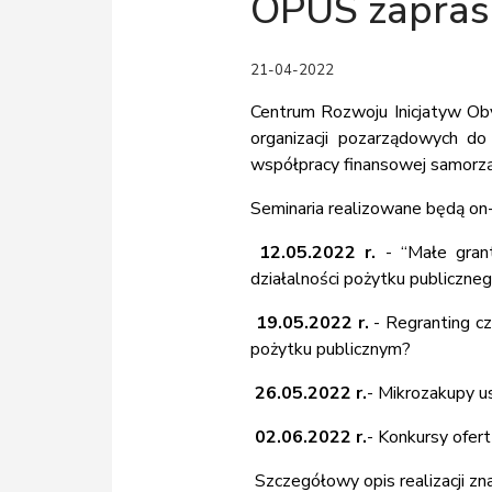
OPUS zaprasz
21-04-2022
Centrum Rozwoju Inicjatyw O
organizacji pozarządowych do
współpracy finansowej samorzą
Seminaria realizowane będą on-
12.05.2022
r.
- “Małe grant
działalności pożytku publiczneg
19.05.2022
r.
- Regranting c
pożytku publicznym?
26.05.2022
r.
- Mikrozakupy u
0
2.06.2022
r.
- Konkursy ofer
Szczegółowy opis realizacji zn