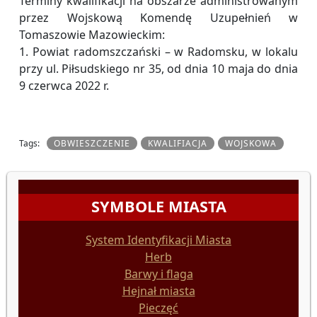
Terminy kwalifikacji na obszarze administrowanym
przez Wojskową Komendę Uzupełnień w
Tomaszowie Mazowieckim:
1. Powiat radomszczański – w Radomsku, w lokalu
przy ul. Piłsudskiego nr 35, od dnia 10 maja do dnia
9 czerwca 2022 r.
Tags:
OBWIESZCZENIE
KWALIFIACJA
WOJSKOWA
SYMBOLE MIASTA
System Identyfikacji Miasta
Herb
Barwy i flaga
Hejnał miasta
Pieczęć