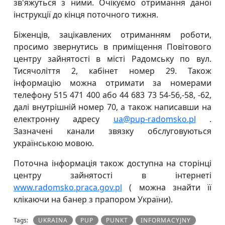
зв'яжуться з ними. Очікуємо отримання даної
інструкції до кінця поточного тижня.
Біженців, зацікавлених отриманням роботи,
просимо звернутись в приміщення Повітового
центру зайнятості в місті Радомську по вул.
Тисячоліття 2, кабінет номер 29. Також
інформацію можна отримати за номерами
телефону 515 471 400 або 44 683 73 54-56,-58, -62,
далі внутрішній номер 70, а також написавши на
електронну адресу
ua@pup-radomsko.pl
.
Зазначені канали звязку обслуговуються
українською мовою.
Поточна інформація також доступна на сторінці
центру зайнятості в інтернеті
www.radomsko.praca.gov.pl
( можна знайти її
клікаючи на банер з прапором України).
Tags:
UKRAINA
PUP
PUNKT
INFORMACYJNY