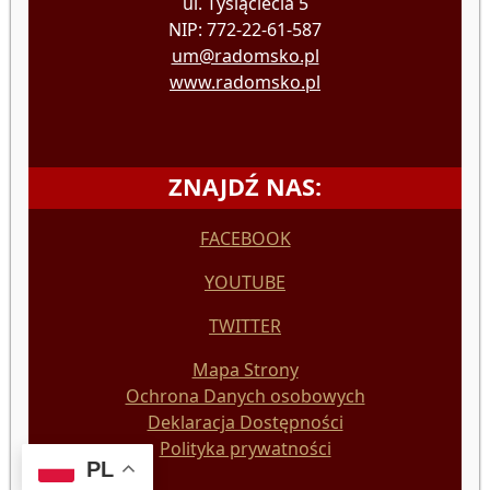
ul. Tysiąclecia 5
NIP: 772-22-61-587
um@radomsko.pl
www.radomsko.pl
ZNAJDŹ NAS:
FACEBOOK
YOUTUBE
TWITTER
Mapa Strony
Ochrona Danych osobowych
Deklaracja Dostępności
Polityka prywatności
PL