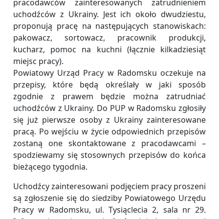
pracodawców zainteresowanych zatrudnieniem
uchodźców z Ukrainy. Jest ich około dwudziestu,
proponują pracę na następujących stanowiskach:
pakowacz, sortowacz, pracownik produkcji,
kucharz, pomoc na kuchni (łącznie kilkadziesiąt
miejsc pracy).
Powiatowy Urząd Pracy w Radomsku oczekuje na
przepisy, które będą określały w jaki sposób
zgodnie z prawem będzie można zatrudniać
uchodźców z Ukrainy. Do PUP w Radomsku zgłosiły
się już pierwsze osoby z Ukrainy zainteresowane
pracą. Po wejściu w życie odpowiednich przepisów
zostaną one skontaktowane z pracodawcami –
spodziewamy się stosownych przepisów do końca
bieżącego tygodnia.
Uchodźcy zainteresowani podjęciem pracy proszeni
są zgłoszenie się do siedziby Powiatowego Urzędu
Pracy w Radomsku, ul. Tysiąclecia 2, sala nr 29.