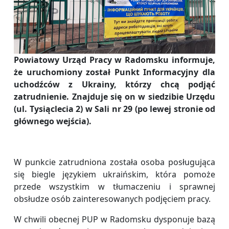
Powiatowy Urząd Pracy w Radomsku informuje,
że uruchomiony został Punkt Informacyjny dla
uchodźców z Ukrainy, którzy chcą podjąć
zatrudnienie. Znajduje się on w siedzibie Urzędu
(ul. Tysiąclecia 2) w Sali nr 29 (po lewej stronie od
głównego wejścia).
W punkcie zatrudniona została osoba posługująca
się biegle językiem ukraińskim, która pomoże
przede wszystkim w tłumaczeniu i sprawnej
obsłudze osób zainteresowanych podjęciem pracy.
W chwili obecnej PUP w Radomsku dysponuje bazą