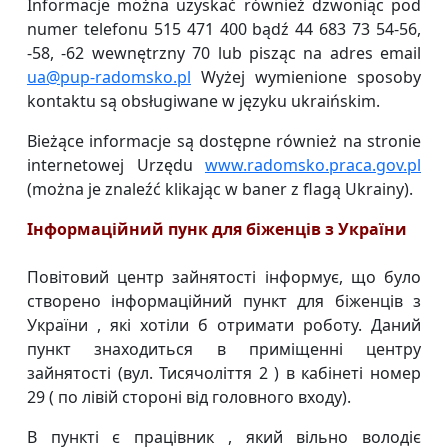
Informacje można uzyskać również dzwoniąc pod
numer telefonu 515 471 400 bądź 44 683 73 54-56,
-58, -62 wewnętrzny 70 lub pisząc na adres email
ua@pup-radomsko.pl
Wyżej wymienione sposoby
kontaktu są obsługiwane w języku ukraińskim.
Bieżące informacje są dostępne również na stronie
internetowej Urzędu
www.radomsko.praca.gov.pl
(można je znaleźć klikając w baner z flagą Ukrainy).
Інформаційний пунк для біженців з України
Повітовий центр зайнятості інформує, що було
створено інформаційний пункт для біженців з
України , які хотіли б отримати роботу. Даний
пункт знаходиться в приміщенні центру
зайнятості (вул. Тисячоліття 2 ) в кабінеті номер
29 ( по лівій стороні від головного входу).
В пункті є працівник , який вільно володіє