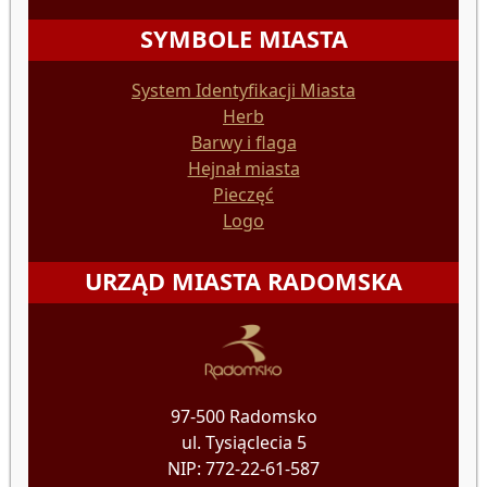
SYMBOLE MIASTA
System Identyfikacji Miasta
Herb
Barwy i flaga
Hejnał miasta
Pieczęć
Logo
URZĄD MIASTA RADOMSKA
97-500 Radomsko
ul. Tysiąclecia 5
NIP: 772-22-61-587