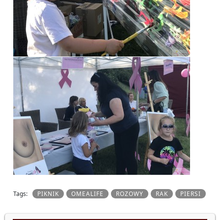
Tags:
PIKNIK
OMEALIFE
ROZOWY
RAK
PIERSI