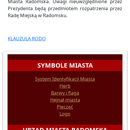
Miasta Radomska. Uwagi nieuwzględnione przez
Prezydenta będą przedmiotem rozpatrzenia przez
Radę Miejską w Radomsku.
KLAUZULA RODO
SYMBOLE MIASTA
System Identyfikacji Miasta
Herb
Barwy i flaga
Hejnał miasta
Pieczęć
Logo
URZĄD MIASTA RADOMSKA