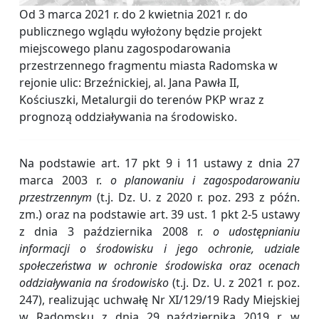
Od 3 marca 2021 r. do 2 kwietnia 2021 r. do
publicznego wglądu wyłożony będzie projekt
miejscowego planu zagospodarowania
przestrzennego fragmentu miasta Radomska w
rejonie ulic: Brzeźnickiej, al. Jana Pawła II,
Kościuszki, Metalurgii do terenów PKP wraz z
prognozą oddziaływania na środowisko.
Na podstawie art. 17 pkt 9 i 11 ustawy z dnia 27
marca 2003 r.
o planowaniu i zagospodarowaniu
przestrzennym
(t.j. Dz. U. z 2020 r. poz. 293 z późn.
zm.) oraz na podstawie art. 39 ust. 1 pkt 2-5 ustawy
z dnia 3 października 2008 r.
o udostępnianiu
informacji o środowisku i jego ochronie, udziale
społeczeństwa w ochronie środowiska oraz ocenach
oddziaływania na środowisko
(t.j. Dz. U. z 2021 r. poz.
247), realizując uchwałę Nr XI/129/19 Rady Miejskiej
w Radomsku z dnia 29 października 2019 r. w