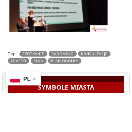
Tags:
SPOTKANIE
RADOMSKO
KONSULTACJE
MIASTO
PLAN
PLAN OGÓLNY
PL
SYMBOLE MIASTA
System Identyfikacji Miasta
Herb
Barwy i flaga
Hejnał miasta
Pieczęć