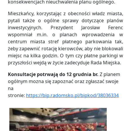
konsekwencjach nieuchwalenia planu ogólnego.
Mieszkańcy, korzystając z obecności władz miasta,
pytali także o ogólne sprawy dotyczące planów
inwestycyjnych. Prezydent Jarosław Ferenc
wspomniał m.in. o planach wprowadzenia w
centrum miasta stref płatnego parkowania tak,
żeby zapewnić rotację kierowców, aby nie blokowali
miejsc na kilka godzin. O tym czy płatne parkingi w
przyszłości wejdą w życie zadecyduje Rada Miejska.
Konsultacje potrwają do 12 grudnia br.
Z planem
ogólnym mozna się zapoznać oraz zgłaszać swoje
na
stronie:
https://bip.radomsko.pl/bipkod/38036334