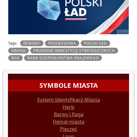
Tags:
REMONT
PRZEBUDOWA
POLSKI ŁAD
DROGA
PROGRAM INWESTYCJI STRATEGICZNYCH
BGK
BANK GOSPODARSTWA KRAJOWEGO
SYMBOLE MIASTA
System Identyfikacji Miasta
Herb
Barwy i flaga
Hejnał miasta
Pieczęć
Logo